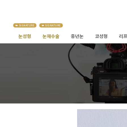
눈성형
눈재수술
중년눈
코성형
리